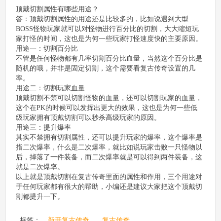
顶戴切割属性有哪些用途？
答：顶戴切割属性的用途还是比较多的，比如说遇到大型
BOSS怪物玩家就可以对怪物进行百分比的切割，大大缩短玩
家打怪的时间，这也是为何一些玩家打怪速度快的主要原因。
用途一：切割百分比
不管是任何怪物都有几率切割百分比血量，当然这个百分比是
随机的哦，并非是固定切割，这个需要看复古传奇设置的几
率。
用途二：切割玩家血量
顶戴切割不禁可以切割怪物的血量，还可以切割玩家的血量，
这个在PK的时候可以发挥出更大的效果，这也是为何一些低
级玩家拥有顶戴切割可以秒杀高级玩家的原因。
用途三：提升爆率
其实不禁拥有切割属性，还可以提升玩家的爆率，这个爆率是
指二次爆率，什么是二次爆率，就比如说玩家击败一只怪物以
后，掉落了一件装备，而二次爆率就是可以得到两件装备，这
就是二次爆率。
以上就是顶戴切割在复古传奇里面的属性和作用，三个用途对
于任何玩家都有很大的帮助，小编还是建议大家把这个顶戴切
割都提升一下。
标签：
新开复古传奇
复古传奇