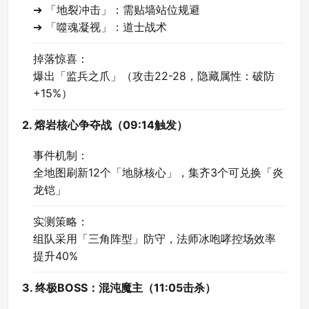
➔ 「地裂冲击」：需贴墙站位规避
➔ 「噬魂凝视」：道士战术
掉落惊喜：
爆出「监兵之爪」（攻击22-28，隐藏属性：破防
+15%）
2. 熔岩核心争夺战（09:14触发）
事件机制：
全地图刷新12个「地脉核心」，集齐3个可兑换「炎
龙铠」
实测策略：
组队采用「三角阵型」防守，法师冰咆哮控场效率
提升40%
3. 终极BOSS：混沌魔主（11:05击杀）