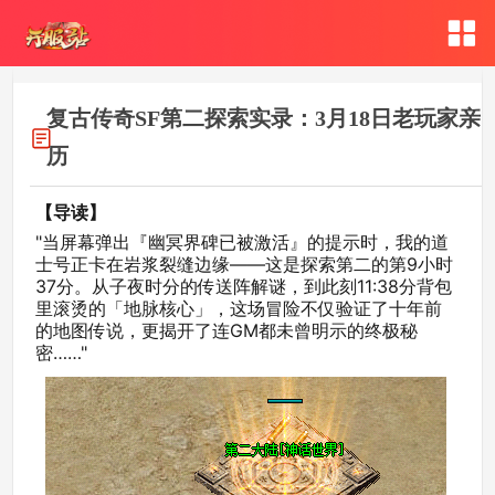
复古传奇SF第二探索实录：3月18日老玩家亲
历
【导读】
"当屏幕弹出『幽冥界碑已被激活』的提示时，我的道
士号正卡在岩浆裂缝边缘——这是探索第二的第9小时
37分。从子夜时分的传送阵解谜，到此刻11:38分背包
里滚烫的「地脉核心」，这场冒险不仅验证了十年前
的地图传说，更揭开了连GM都未曾明示的终极秘
密……"