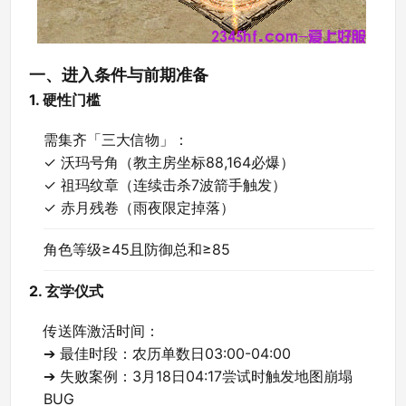
一、进入条件与前期准备
1. 硬性门槛
需集齐「三大信物」：
✓ 沃玛号角（教主房坐标88,164必爆）
✓ 祖玛纹章（连续击杀7波箭手触发）
✓ 赤月残卷（雨夜限定掉落）
角色等级≥45且防御总和≥85
2. 玄学仪式
传送阵激活时间：
➔ 最佳时段：农历单数日03:00-04:00
➔ 失败案例：3月18日04:17尝试时触发地图崩塌
BUG