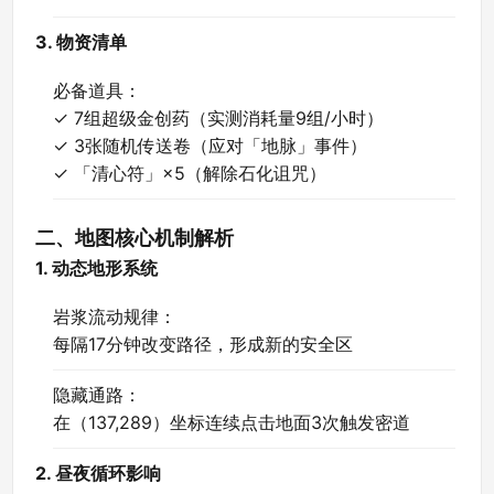
3. 物资清单
必备道具：
✓ 7组超级金创药（实测消耗量9组/小时）
✓ 3张随机传送卷（应对「地脉」事件）
✓ 「清心符」×5（解除石化诅咒）
二、地图核心机制解析
1. 动态地形系统
岩浆流动规律：
每隔17分钟改变路径，形成新的安全区
隐藏通路：
在（137,289）坐标连续点击地面3次触发密道
2. 昼夜循环影响