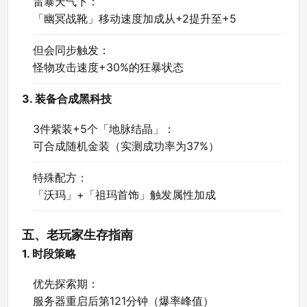
雷暴天气下：
「幽冥战靴」移动速度加成从+2提升至+5
但会同步触发：
怪物攻击速度+30%的狂暴状态
3. 装备合成黑科技
3件紫装+5个「地脉结晶」：
可合成随机金装（实测成功率为37%）
特殊配方：
「沃玛」+「祖玛首饰」触发属性加成
五、老玩家生存指南
1. 时段策略
优先探索期：
服务器重启后第121分钟（爆率峰值）