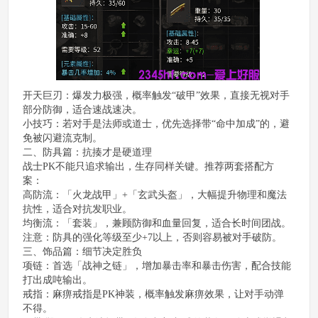
开天巨刃：爆发力极强，概率触发“破甲”效果，直接无视对手
部分防御，适合速战速决。
小技巧：若对手是法师或道士，优先选择带“命中加成”的，避
免被闪避流克制。
二、防具篇：抗揍才是硬道理
战士PK不能只追求输出，生存同样关键。推荐两套搭配方
案：
高防流：「火龙战甲」+「玄武头盔」，大幅提升物理和魔法
抗性，适合对抗发职业。
均衡流：「套装」，兼顾防御和血量回复，适合长时间团战。
注意：防具的强化等级至少+7以上，否则容易被对手破防。
三、饰品篇：细节决定胜负
项链：首选「战神之链」，增加暴击率和暴击伤害，配合技能
打出成吨输出。
戒指：麻痹戒指是PK神装，概率触发麻痹效果，让对手动弹
不得。