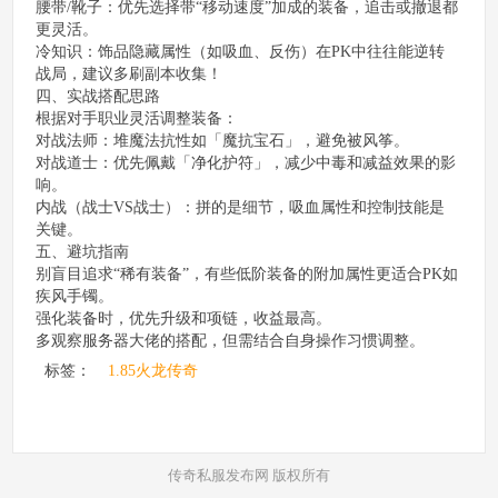
腰带/靴子：优先选择带“移动速度”加成的装备，追击或撤退都
更灵活。
冷知识：饰品隐藏属性（如吸血、反伤）在PK中往往能逆转
战局，建议多刷副本收集！
四、实战搭配思路
根据对手职业灵活调整装备：
对战法师：堆魔法抗性如「魔抗宝石」，避免被风筝。
对战道士：优先佩戴「净化护符」，减少中毒和减益效果的影
响。
内战（战士VS战士）：拼的是细节，吸血属性和控制技能是
关键。
五、避坑指南
别盲目追求“稀有装备”，有些低阶装备的附加属性更适合PK如
疾风手镯。
强化装备时，优先升级和项链，收益最高。
多观察服务器大佬的搭配，但需结合自身操作习惯调整。
标签：
1.85火龙传奇
传奇私服发布网 版权所有