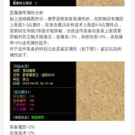
恶魔腰带属性分析
如上游戏截图所示，腰带是附加套装属性的，在防御还有魔防
上面是3-3点属性，在攻击魔法还有道术上面是6-8点属性点，
需要转生等级2等级才能穿戴，当然这件装备在套装上面需要
穿戴判官之靴才能激活：攻魔道+3%，杀怪伤害+9%，杀怪爆
率+6%这些属性提升。
对于这件装备的特别之处是鉴定属性（如下图1）鉴定以后的
属性如下。
装备魔防+2%
自身道术+2%