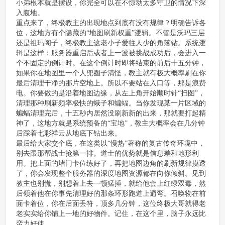
小弟根本就是摆设，你完全可以在不惊动太多守卫的情况下深
入腹地。
重点来了，终极教主的出现地点到底有没有规律？明确告诉各
位，这地方有个隐藏的“地图刷新权重”逻辑。不管是沃玛三层
还是祖玛阁子，终极教主这老小子爱往人少的角落钻。系统逻
辑是这样：服务器重启后或者上一波被挑战成功后，会进入一
个不固定的倒计时。在这个倒计时即将结束的前后十五分钟，
如果你在地图里一个人兜圈子清怪，教主就有极大概率刷在你
最后清理干净的那片空地上。所以不要站在入口等，那是浪费
电。你要做的是沿着地图边缘，从左上角开始顺时针“扫图”，
清理那种刷新频率极快的蛾子和蝙蝠。当你发现某一片区域的
蝙蝠清理完后，十五秒内居然没刷新新的出来，那就要打起精
神了，这地方就是系统预备的“宝地”，教主大概率会在几分钟
后踩着七彩祥云从地底下钻出来。
最后给大家交个底，在这类以“慢热”著称的复古传奇环境中，
别去跟那帮战士抢第一排。道士的优势就是信息差和地形利
用。把上面的堵门卡位练好了，再把地图边角的刷新规律摸透
了，你会发现整个服务器的深度地图资源都在向你倾斜。见到
教主也别慌，别想着上去一顿猛捶，就给他套上红绿双毒，然
后领着他在你事先清理好的那条环形跑道上遛弯。召唤物在前
面卡着位，你在后面丢符，顶多几分钟，这位终极大哥就得老
老实实给你铺上一地的好物件。记住，在这个里，脑子永远比
蛮力好使。