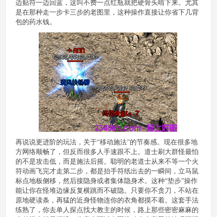
边贴符一边回蓝，这叫不费一点红瓶就把硬骨头啃下来。尤其
是在那种走一步卡三步的老图里，这种操作直接让你省下几背
包的药水钱。
再说说更进阶的玩法，关于“移动施法”的节奏感。现在很多地
方网络顺畅了，但反而很多人手速跟不上。道士刷大群怪最怕
的不是攻击低，而是施法后摇。聪明的老道士从来不等一个火
符动画飞完才走第二步，都是抬手符纸出去的一瞬间，立马鼠
标点地板侧移，然后接隐身或者集体隐身术。这种“垫步”操作
能让你在怪堆边缘反复横跳而不破隐。只要你不贪刀，不站在
原地硬读条，再猛的近身怪物连你的衣角都摸不着。这套手法
练熟了，你去单人探点找大教主的时候，路上那些密密麻麻的