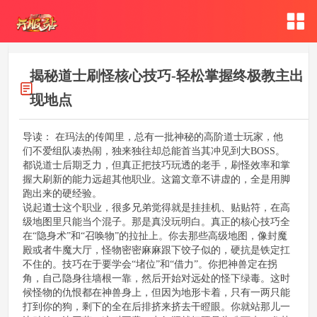
揭秘道士刷怪核心技巧-轻松掌握终极教主出
现地点
导读： 在玛法的传闻里，总有一批神秘的高阶道士玩家，他
们不爱组队凑热闹，独来独往却总能首当其冲见到大BOSS。
都说道士后期乏力，但真正把技巧玩透的老手，刷怪效率和掌
握大刷新的能力远超其他职业。这篇文章不讲虚的，全是用脚
跑出来的硬经验。
说起
道士
这个职业，很多兄弟觉得就是挂挂机、贴贴符，在高
级地图里只能当个混子。那是真没玩明白。真正的核心技巧全
在“隐身术”和“召唤物”的拉扯上。你去那些高级地图，像封魔
殿或者牛魔大厅，怪物密密麻麻跟下饺子似的，硬抗是铁定扛
不住的。技巧在于要学会“堵位”和“借力”。你把神兽定在拐
角，自己隐身往墙根一靠，然后开始对远处的怪下绿毒。这时
候怪物的仇恨都在神兽身上，但因为地形卡着，只有一两只能
打到你的狗，剩下的全在后排挤来挤去干瞪眼。你就站那儿一