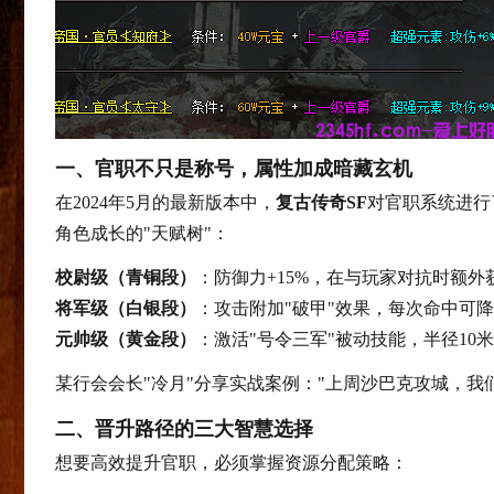
一、官职不只是称号，属性加成暗藏玄机
在2024年5月的最新版本中，
复古传奇SF
对官职系统进行
角色成长的"天赋树"：
校尉级（青铜段）
：防御力+15%，在与玩家对抗时额外
将军级（白银段）
：攻击附加"破甲"效果，每次命中可降
元帅级（黄金段）
：激活"号令三军"被动技能，半径10
某行会会长"冷月"分享实战案例："上周沙巴克攻城，我
二、晋升路径的三大智慧选择
想要高效提升官职，必须掌握资源分配策略：