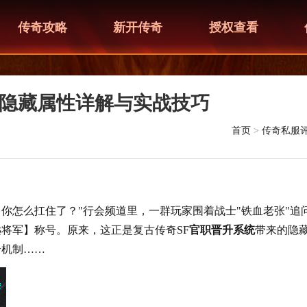
传奇攻略
新开传奇
授权查看
略｜隐藏属性详解与实战技巧
首页
>
传奇私服
，你怎么扛住了？"行会频道里，一群玩家围着战士"铁血老张"追
将军】称号。原来，这正是复古传奇SF
官职晋升系统
带来的隐
升机制……