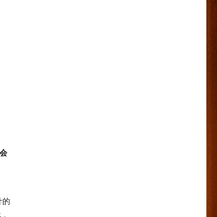
会
计的
戏，