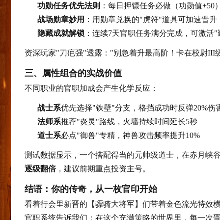
功勋任务优先法则
：每日押镖任务必做（功勋值+50
战场勋章妙用
：用勋章兑换的"虎符"道具可加速晋升
隐藏成就解锁
：连续7天官职任务满分完成，可激活"勤
资深玩家"刀疤强"透露："别急着升最高阶！卡在校尉II
三、属性组合的实战价值
不同职业的官职加成会产生化学反应：
战士系
优先选择"铁壁"分支，格挡成功时反弹20%伤
法师系
推荐"炎灵"路线，火墙持续时间延长5秒
道士系
必点"御兽"专精，神兽攻击频率提升10%
测试数据显示，一个搭配得当的元帅级道士，在赤月峡谷
逐级翻倍
，建议前期重点投资主号。
结语：你的传奇，从一枚官印开始
看着行会里新晋的【骠骑大将军】们带着金色流光特效横扫
官职系统告诉我们：在这个充满策略的世界里，每一次