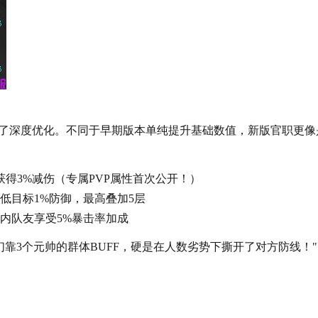
了深度优化。不同于早期版本单纯提升基础数值，新版官职更像
获得3%减伤（专属PVP属性首次公开！）
低目标1%防御，最高叠加5层
米内队友享受5%暴击率加成
们靠3个元帅的群体BUFF，硬是在人数劣势下撕开了对方防线！"