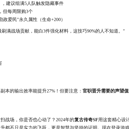
），建议组满5人队触发隐藏事件
，但每周限购3个
政爱民"永久属性（生命+200）
I级刷满战场贡献，能白3件强化材料，这技巧90%的人不知道。"
害
副本的输出效率能提升27%！但要注意：
官职晋升需要的声望值
战场，你是否也心动了？2024年的
复古传奇SF
用这套精心设
晋升都不只是实力的飞跃，更是智慧与坚持的证明。现在登录游