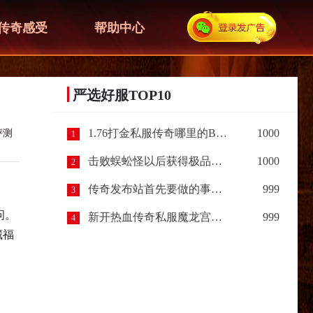
传奇感受
帮助中心
严选好服TOP10
1.76打金私服传奇哪里的BOSS最容易爆出装备呢？
1000
评测
1
击败蜈蚣怪以后获得极品装备，让我惊喜（下篇）
1000
2
传奇发布站首先要做的事情？
999
3
问。
新开热血传奇私服魔龙宫殿开启规则以及进入条件
999
4
藏福