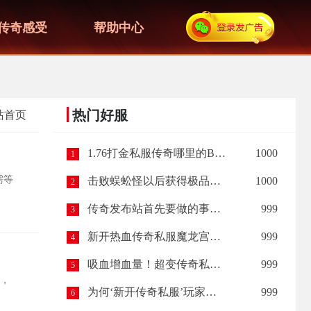
传奇感受
帮助中心
热门好服
站首页
1.76打金私服传奇哪里的BOSS最容易爆出装备呢？
1000
1
需等
击败蜈蚣怪以后获得极品装备，让我惊喜（下篇）
1000
2
传奇发布站首先要做的事情？
999
3
新开热血传奇私服魔龙宫殿开启规则以及进入条件
999
4
吸血增血量！超变传奇私服中的斗者舍利装备详解
999
5
，
为何‘新开传奇私服’玩家越多越多？反之热血传奇玩家少？
999
6