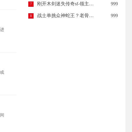
刚开木剑迷失传奇sf-领主赤月击杀技巧
999
7
战士单挑众神蛇王？老骨灰这三招“锁喉”技巧，比运九还管用！
999
8
进
或
间